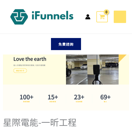
跳
AI行銷網站成功案例
至
主
要
內
容
免費諮詢
星際電能-一昕工程