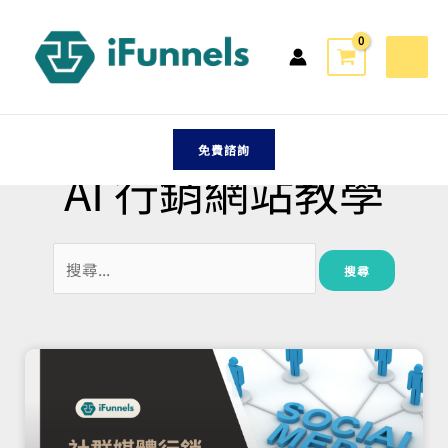
跳
至
主
要
內
容
免費諮詢
AI 行銷網站教學
搜
尋
關
頁
頁
頁
頁
頁
頁
鍵
面
面
面
面
面
面
字: