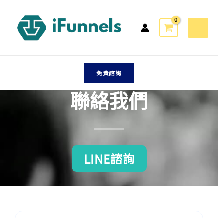
跳
至
主
要
內
容
免費諮詢
聯絡我們
LINE諮詢