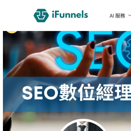
跳
至
AI 服務
主
特價
要
內
容