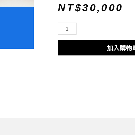
始
前
NT$
30,000
價
價
格：
格：
SEO
NT$88,000。
NT$30,000。
數
位
加入購物
經
理
人
數
量