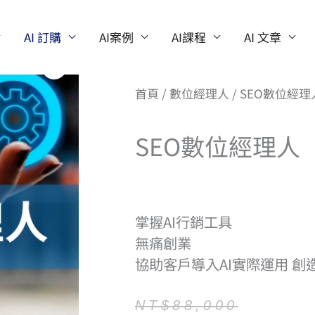
AI 訂購
AI案例
AI課程
AI 文章
首頁
/
數位經理人
/ SEO數位經理
SEO數位經理人
掌握AI行銷工具
無痛創業
協助客戶導入AI實際運用 
原
目
NT$
88,000