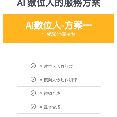
AI 數位人的服務方案
AI數位人-方案一
生成50分鐘視頻
AI數位人形象訂製
AI模擬人像動作訓練
AI視頻合成
AI聲音合成