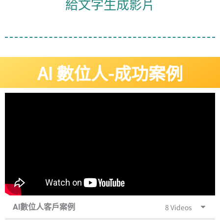
給文字生成影片
AI 數位人-成功案例
AI數位人客戶案例
8 Videos