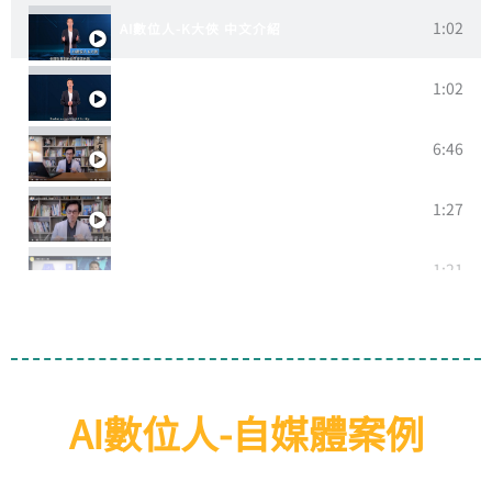
1:02
AI數位人-K大俠 中文介紹
1:02
AI數位人-K大俠 越文介紹
6:46
AI數位人-用文字生成案例
1:27
AI數位人-用語音生成案例
1:21
AI數位人-醫療應用案例
1:46
AI數位人英文公司介紹
0:58
AI數位人-傳統產業案例
AI數位人-自媒體案例
27:48
AI數位人-真人語音+數位員工案例