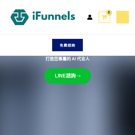
跳
至
主
要
AI數位人
內
容
免費諮詢
打造您專屬的 AI 代言人
LINE諮詢