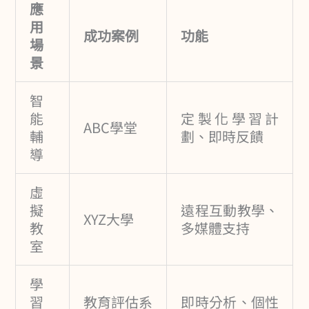
應
用
成功案例
功能
場
景
智
能
定製化學習計
ABC學堂
輔
劃、即時反饋
導
虛
擬
遠程互動教學、
XYZ大學
教
多媒體支持
室
學
習
教育評估系
即時分析、個性