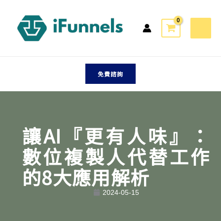
跳
至
主
要
內
容
免費諮詢
讓AI『更有人味』：
數位複製人代替工作
的8大應用解析
2024-05-15