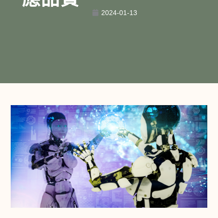
2024-01-13