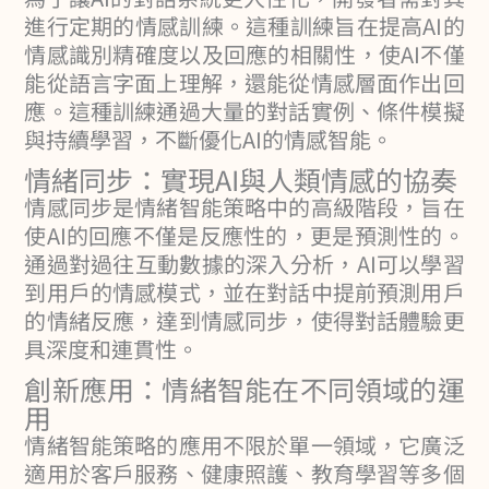
進行定期的情感訓練。這種訓練旨在提高AI的
情感識別精確度以及回應的相關性，使AI不僅
能從語言字面上理解，還能從情感層面作出回
應。這種訓練通過大量的對話實例、條件模擬
與持續學習，不斷優化AI的情感智能。
情緒同步：實現AI與人類情感的協奏
情感同步是情緒智能策略中的高級階段，旨在
使AI的回應不僅是反應性的，更是預測性的。
通過對過往互動數據的深入分析，AI可以學習
到用戶的情感模式，並在對話中提前預測用戶
的情緒反應，達到情感同步，使得對話體驗更
具深度和連貫性。
創新應用：情緒智能在不同領域的運
用
情緒智能策略的應用不限於單一領域，它廣泛
適用於客戶服務、健康照護、教育學習等多個