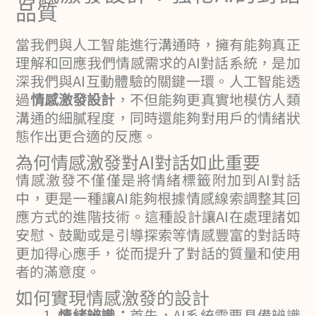
品質
當我們與人工智能進行溝通時，擁有能夠真正
理解和回應我們情感需求的AI對話系統，是加
深我們與AI互動體驗的關鍵一環。人工智能透
過
情感激發設計
，不但能夠更真實地模仿人類
溝通的細膩程度，同時還能夠對用戶的情緒狀
態作出更合適的反應。
為何情感激發對AI對話如此重要
情感激發不僅僅是將情緒標籤附加到AI對話
中，更是一種讓AI能夠根據情感線索調整其回
應方式的進階技術。這種設計讓AI在處理諸如
安慰、鼓勵或是引導探索等情感豐富的對話時
更加得心應手，從而提升了對話的質量和使用
者的滿意度。
如何實現情感激發的設計
情緒辨識：
首先，AI系統需要具備辨識