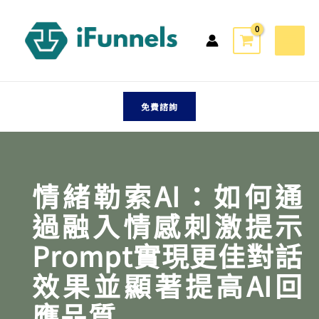
跳
至
主
要
內
容
免費諮詢
情緒勒索AI：如何通
過融入情感刺激提示
Prompt實現更佳對話
效果並顯著提高AI回
應品質