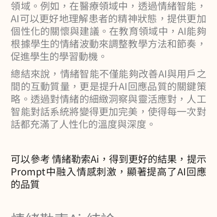
領域。例如，在醫療領域中，透過情緒智能，
AI可以更好地理解患者的精神狀態，提供更加
個性化的關懷與建議。在教育領域中，AI能夠
根據學生的情緒波動來調整教學方法和節奏，
促進學生的學習動機。
總結來說，情緒智能不僅能夠改善AI與用戶之
間的互動質量，更是提升AI回應品質的關鍵策
略。透過對情緒的細緻洞察與靈活應對，人工
智能對話系統將變得更加完美，使得每一次對
話都充滿了人性化的溫度與深度。
可以參考 情緒勒索Ai，得到更好的結果，提示
Prompt中融入情感刺激，顯著提高了AI回應
的品質