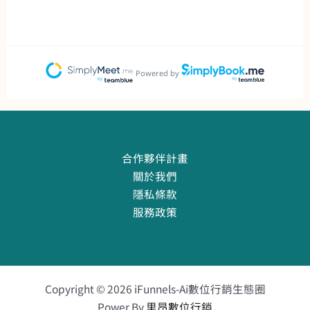
合作夥伴計畫
關於我們
隱私條款
服務政策
Copyright © 2026 iFunnels-Ai數位行銷生態圈
Power By
里昂數位行銷