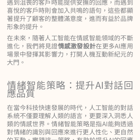
遇到沮喪的客戶時能提供安撫的回應，而遇到
喜悅的客戶時則會加入共鳴的語句，這些都顯
著提升了顧客的整體滿意度，進而有益於品牌
形象的提升。
在未來，隨著人工智能在情感智能領域的不斷
進化，我們將見證
情感激發設計
在更多AI應用
場景中發揮其影響力，打開人機互動新紀元的
大門。
情緒智能策略：提升AI對話回
應品質
在當今科技快速發展的時代，人工智能的對話
系統不僅要理解人類的語言，更要深入洞悉人
類的情感世界。情緒智能策略是指AI能夠透過
對情緒的識別與回應來進行更人性化、更自然
的互動。實踐這一策略，有助於提升AI的回應