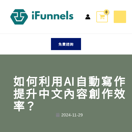
跳
至
主
要
內
容
免費諮詢
如何利用AI自動寫作
提升中文內容創作效
率？
2024-11-29