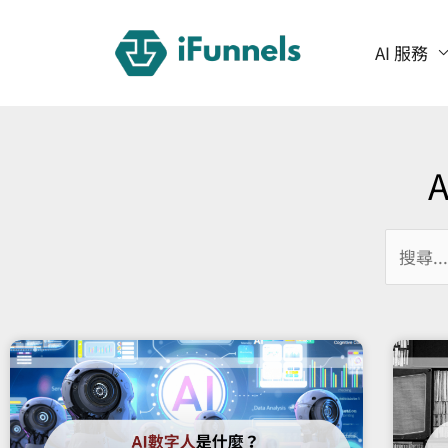
跳
至
AI 服務
主
要
內
容
搜
尋
關
鍵
字: