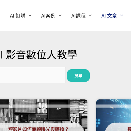
AI 訂購
AI案例
AI課程
AI 文章
AI 影音數位人教學
頁
頁
頁
面
面
面