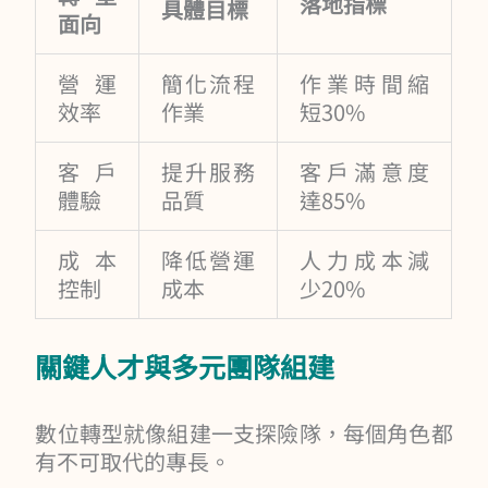
落地指標
具體目標
面向
營運
簡化流程
作業時間縮
效率
作業
短30%
客戶
提升服務
客戶滿意度
體驗
品質
達85%
成本
降低營運
人力成本減
控制
成本
少20%
關鍵人才與多元團隊組建
數位轉型就像組建一支探險隊，每個角色都
有不可取代的專長。