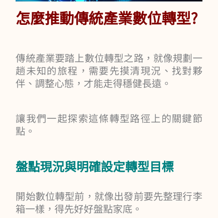
怎麼推動傳統產業數位轉型?
傳統產業要踏上數位轉型之路，就像規劃一
趟未知的旅程，需要先摸清現況、找對夥
伴、調整心態，才能走得穩健長遠。
讓我們一起探索這條轉型路徑上的關鍵節
點。
盤點現況與明確設定轉型目標
開始數位轉型前，就像出發前要先整理行李
箱一樣，得先好好盤點家底。