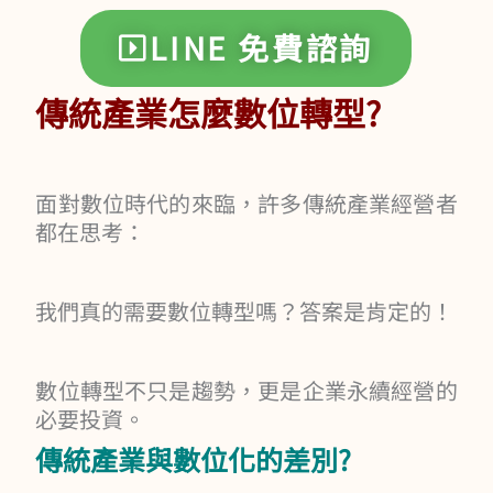
LINE 免費諮詢
傳統產業怎麼數位轉型?
面對數位時代的來臨，許多傳統產業經營者
都在思考：
我們真的需要數位轉型嗎？答案是肯定的！
數位轉型不只是趨勢，更是企業永續經營的
必要投資。
傳統產業與數位化的差別?