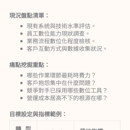
現況盤點清單：
現有系統與技術水準評估。
員工數位能力現狀調查。
業務流程數位化程度檢核。
客戶互動方式與數據收集狀況。
痛點挖掘重點：
哪些作業環節最耗時費力？
客戶抱怨集中在什麼問題？
競爭對手已採用哪些數位工具？
營運成本居高不下的根源在哪？
目標設定與指標範例：
轉型