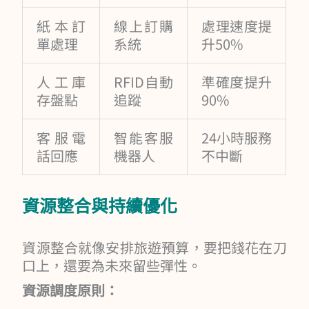
紙本訂
線上訂購
處理速度提
單處理
系統
升50%
人工庫
RFID自動
準確度提升
存盤點
追蹤
90%
客服電
智能客服
24小時服務
話回應
機器人
不中斷
資源整合與持續優化
資源整合就像安排旅遊預算，要把錢花在刀
口上，還要為未來留些彈性。
資源調度原則：