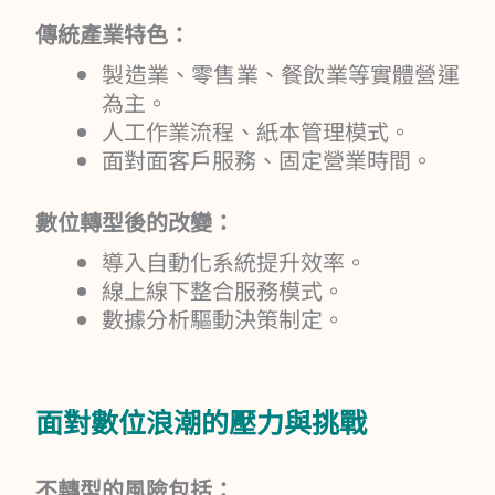
傳統產業特色：
製造業、零售業、餐飲業等實體營運
為主。
人工作業流程、紙本管理模式。
面對面客戶服務、固定營業時間。
數位轉型後的改變：
導入自動化系統提升效率。
線上線下整合服務模式。
數據分析驅動決策制定。
面對數位浪潮的壓力與挑戰
不轉型的風險包括：