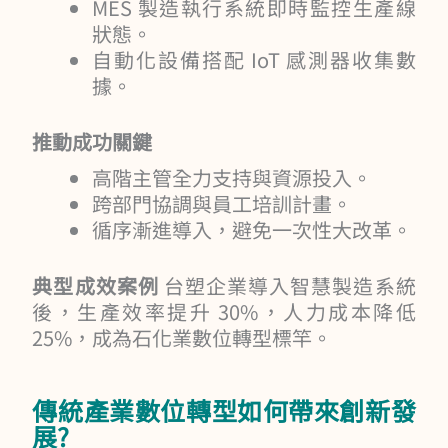
MES 製造執行系統即時監控生產線
狀態。
自動化設備搭配 IoT 感測器收集數
據。
推動成功關鍵
高階主管全力支持與資源投入。
跨部門協調與員工培訓計畫。
循序漸進導入，避免一次性大改革。
典型成效案例
台塑企業導入智慧製造系統
後，生產效率提升 30%，人力成本降低
25%，成為石化業數位轉型標竿。
傳統產業數位轉型如何帶來創新發
展?