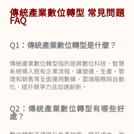
傳統產業數位轉型 常見問題
FAQ
Q1：傳統產業數位轉型是什麼？
傳統產業數位轉型指的是將數位科技、智慧
系統導入既有企業流程，讓營運、生產、管
理和銷售等全面運用數據、雲端服務與自動
化，提升競爭力且加速創新。
Q2：傳統產業數位轉型有哪些好
處？