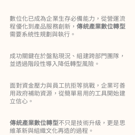
數位化已成為企業生存必備能力，從營運流
程優化到產品服務創新，
傳統產業數位轉型
需要系統性規劃與執行。
成功關鍵在於盤點現況、組建跨部門團隊，
並透過階段性導入降低轉型風險。
面對資金壓力與員工抗拒等挑戰，企業可善
用政府補助資源，從簡單易用的工具開始建
立信心。
傳統產業數位轉型
不只是技術升級，更是思
維革新與組織文化再造的過程。