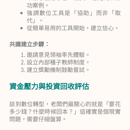
功案例。
強調數位工具是「協助」而非「取
代」。
從簡單易用的工具開始，建立信心。
共識建立步驟：
邀請意見領袖率先體驗。
設立內部種子教師制度。
建立獎勵機制鼓勵嘗試。
資金壓力與投資回收評估
談到數位轉型，老闆們最關心的就是「要花
多少錢？什麼時候回本？」這確實是個現實
問題，需要仔細盤算。