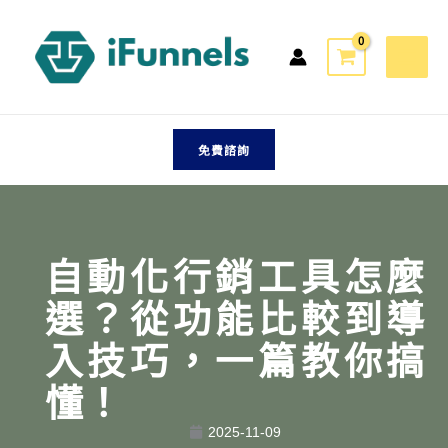
跳
至
主
要
內
容
免費諮詢
自動化行銷工具怎麼
選？從功能比較到導
入技巧，一篇教你搞
懂！
2025-11-09