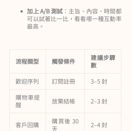
加上 A/B 測試
：主旨、內容、時間都
可以試著比一比，看看哪一種互動率
最高。
建議步驟
流程類型
觸發條件
數
歡迎序列
訂閱註冊
3–5 封
購物車提
放棄結帳
2–3 封
醒
購買後 30
客戶回購
2–4 封
天