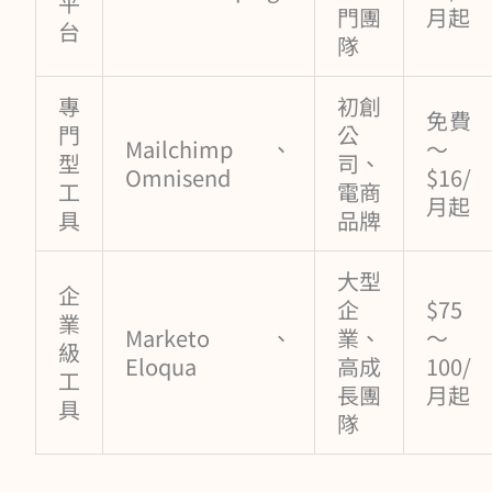
平
門團
月起
台
隊
專
初創
免費
門
公
Mailchimp、
～
型
司、
Omnisend
$16/
工
電商
月起
具
品牌
大型
企
企
$75
業
Marketo、
業、
～
級
Eloqua
高成
100/
工
長團
月起
具
隊