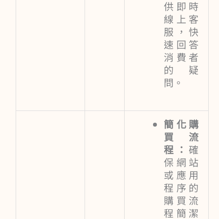
供即時
線上客
服，快
速回答
消費者
的疑
問。
簡化購
買流
程：
確
保網站
或應用
程序的
購買流
程簡潔