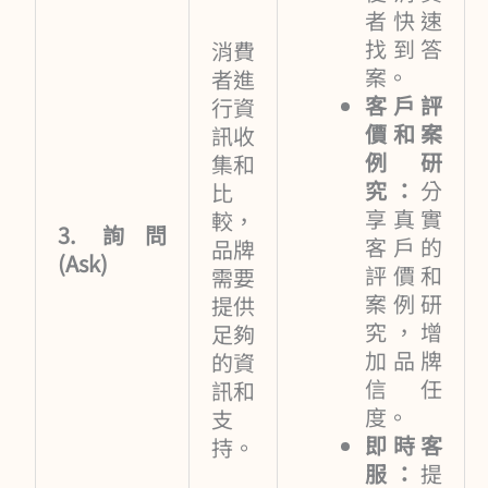
者快速
找到答
消費
案。
者進
客戶評
行資
價和案
訊收
例研
集和
究：
分
比
享真實
較，
3. 詢問
客戶的
品牌
(Ask)
評價和
需要
案例研
提供
究，增
足夠
加品牌
的資
信任
訊和
度。
支
即時客
持。
服：
提