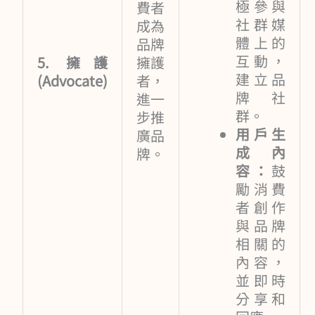
極參與
費者
社群媒
成為
體上的
品牌
互動，
5. 擁護
擁護
建立品
(Advocate)
者，
牌社
進一
群。
步推
用戶生
廣品
成內
牌。
容：
鼓
勵消費
者創作
與品牌
相關的
內容，
並即時
分享和