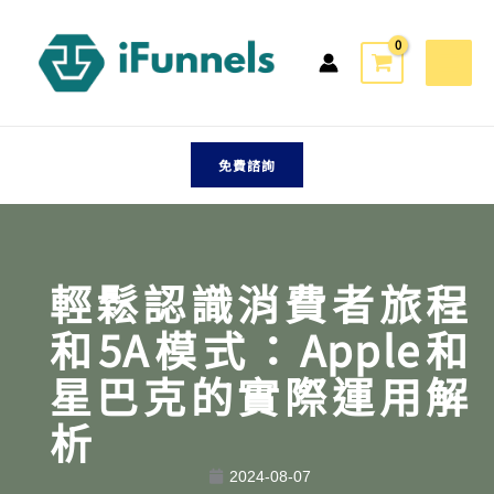
跳
至
主
要
內
容
免費諮詢
輕鬆認識消費者旅程
和5A模式：Apple和
星巴克的實際運用解
析
2024-08-07