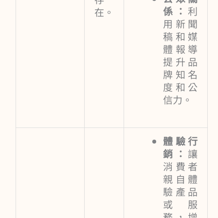
係：
利
在。
用新聞
稿和媒
體報導
提升品
牌知名
度和公
信力。
體驗行
銷：
讓
消費者
親自體
驗產品
或服
務，增