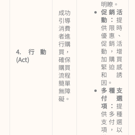
明瞭。
促銷活
成功
動：
提
引導
供限時
消費
優惠、
者進
促銷活
行購
動，增
4. 行動
買，
加購買
(Act)
確保
緊迫感
購買
和誘
流程
因。
簡單
多種支
無障
付選
礙。
項：
提
供多種
支付選
項，以