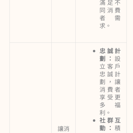
滿足不
同消費
者需
求。
忠誠計
劃：
設
立客戶
忠誠計
劃，讓
消費者
享受更
多福
利。
社群互
動：
積
讓消