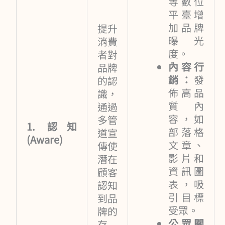
等數位
平臺增
加品牌
提升
曝光
消費
度。
者對
內容行
品牌
銷：
發
的認
佈高品
識，
質內
通過
容，如
多管
1. 認知
部落格
道宣
(Aware)
文章、
傳使
影片和
潛在
資訊圖
顧客
表，吸
認知
引目標
到品
受眾。
牌的
公眾關
存