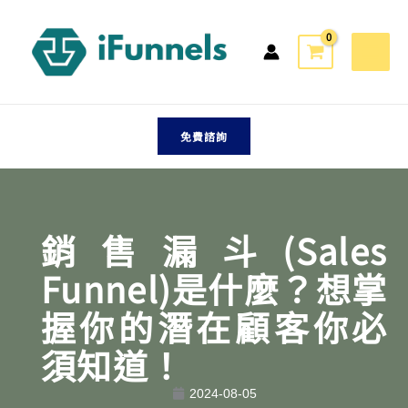
跳
至
主
要
內
容
免費諮詢
銷售漏斗(Sales
Funnel)是什麼？想掌
握你的潛在顧客你必
須知道！
2024-08-05