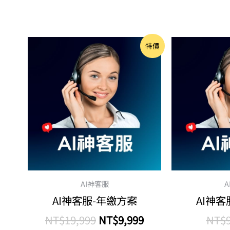
原
目
特價
始
前
價
價
格：
格：
NT$19,999。
NT$9,999。
AI神客服
A
AI神客服-年繳方案
AI神客
NT$
19,999
NT$
9,999
NT$