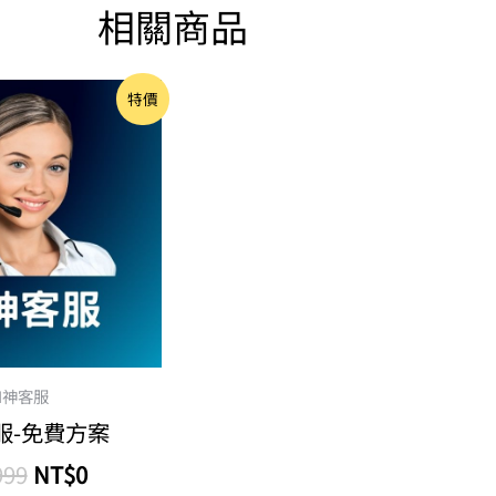
相關商品
原
目
特價
始
前
價
價
格：
格：
NT$999。
NT$0。
I神客服
服-免費方案
999
NT$
0