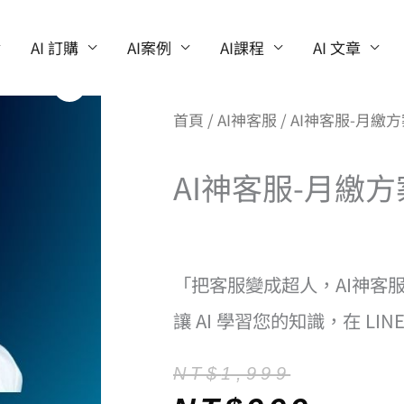
AI 訂購
AI案例
AI課程
AI 文章
首頁
/
AI神客服
/ AI神客服-月繳
AI神客服-月繳方
「把客服變成超人，AI神客服
讓 AI 學習您的知識，在 LI
原
目
NT$
1,999
始
前