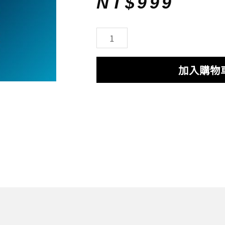
NT$
999
價
價
格：
格：
AI
NT$1,999。
NT$999。
神
客
加入購物
服-
月
繳
方
案
數
量