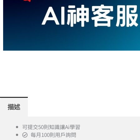
描述
可提交50則知識讓Ai學習
每月100則用戶詢問