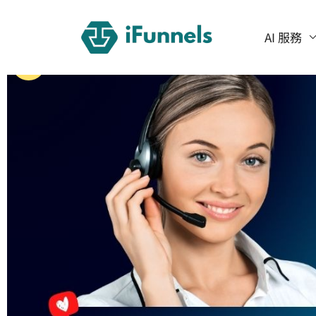
跳
至
AI 服務
主
特價
要
內
容