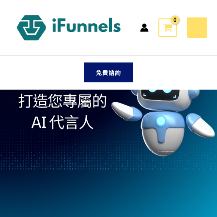
跳
特價
至
主
要
內
容
免費諮詢