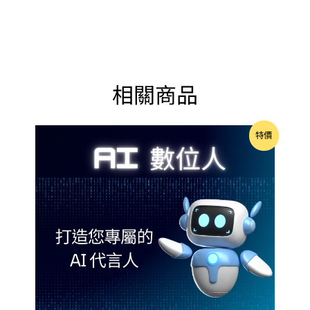
相關商品
原
目
特價
始
前
價
價
格：
格：
NT$150,000。
NT$120,000。