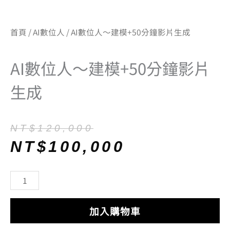
首頁
/
AI數位人
/ AI數位人～建模+50分鐘影片生成
AI數位人～建模+50分鐘影片
生成
原
目
NT$
120,000
始
前
NT$
100,000
價
價
格：
格：
AI
NT$120,000。
NT$100,000。
數
位
加入購物車
人