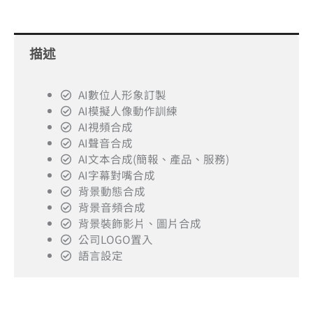
～
建
模
描述
+50
分
鐘
AI數位人形象訂製
影
AI模擬人像動作訓練
AI視頻合成
片
AI聲音合成
生
AI文本合成(簡報、產品、服務)
成
AI字幕對嘴合成
數
背景動態合成
量
背景音頻合成
背景裝飾影片、圖片合成
公司LOGO置入
語言設定