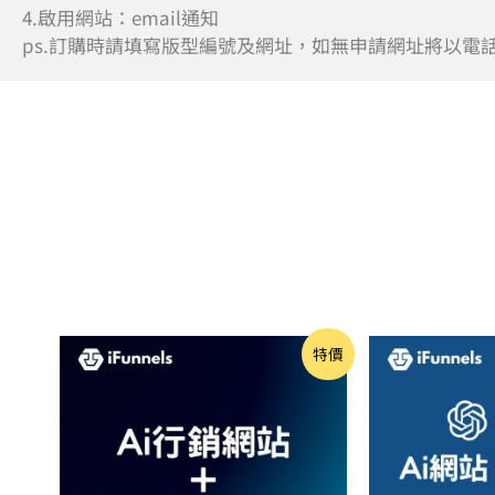
4.啟用網站：email通知
ps.訂購時請填寫版型編號及網址，如無申請網址將以電話號碼提供子
價
特價
格
範
圍：
NT$35,000
到