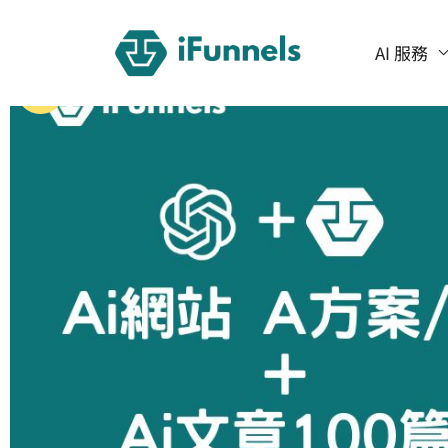
跳
至
AI 服務
主
特價
要
內
容