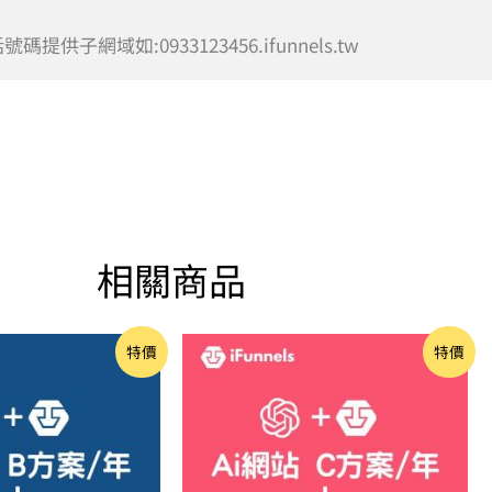
網域如:0933123456.ifunnels.tw
相關商品
原
目
原
目
特價
特價
始
前
始
前
價
價
價
價
格：
格：
格：
格：
NT$44,990。
NT$40,000。
NT$39,990。
NT$3