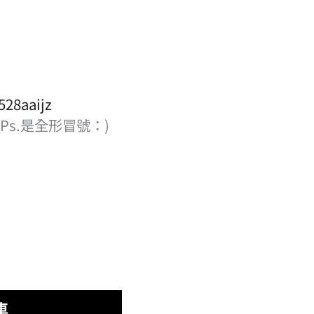
28aaijz
*Ps.是全形冒號：)
車