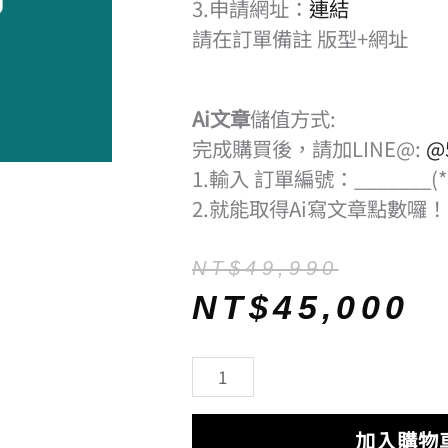
3.申請網址：
連結
請在訂單備註 版型+網址
Ai文章
儲值方式:
完成購買後，請加LINE@:
@5
1.輸入 訂單編號：_______(
2.就能取得Ai寫文章點數囉！
原
目
NT$
49,990
始
前
NT$
45,000
價
價
格：
格：
AI
NT$49,990。
NT$45,000。
網
站
加入購物