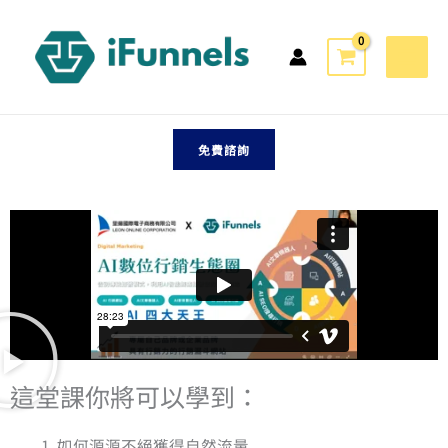
跳
訂閱成功，現在即可觀看下方免費講座影片！
至
主
數位行銷生態圈-免費線上講座
要
內
數位行銷如何成功轉型？
容
免費諮詢
利用AI四大天王，打造品牌與企業的獲客系統
這堂課你將可以學到：
如何源源不絕獲得自然流量