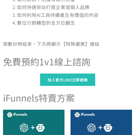
如何快速架站打造企業或個人品牌
如何利用AI工具持續產生有價值的內容
數位行銷轉型的全方位觀念
倒數計時結束，下方將顯示【特殊優惠】連結
免費預約1v1線上諮詢
加入官方LINE立即諮詢
iFunnels特賣方案
原
目
原
目
始
前
始
前
價
價
價
價
格：
格：
格：
格：
NT$49,990。
NT$45,000。
NT$44,990。
NT$40,00